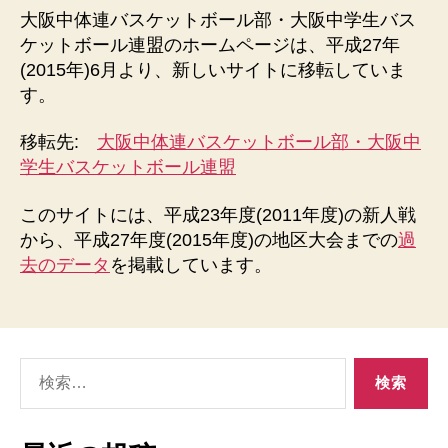
イ
大阪中体連バスケットボール部・大阪中学生バス
ト
ケットボール連盟のホームページは、平成27年
に
(2015年)6月より、新しいサイトに移転していま
つ
す。
い
て
移転先:
大阪中体連バスケットボール部・大阪中
へ
の
学生バスケットボール連盟
このサイトには、平成23年度(2011年度)の新人戦
から、平成27年度(2015年度)の地区大会までの
過
去のデータ
を掲載しています。
検
索
対
象: