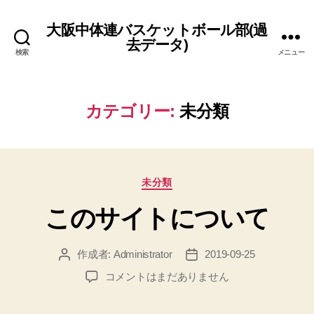
大阪中体連バスケットボール部(過
去データ)
検索
メニュー
カテゴリー:
未分類
カ
未分類
テ
このサイトについて
ゴ
リ
ー
作成者:
Administrator
2019-09-25
投
投
稿
稿
こ
コメントはまだありません
者
日
の
サ