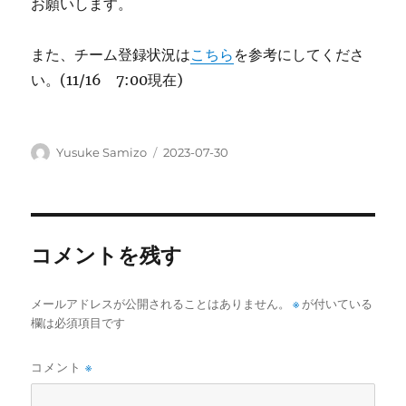
お願いします。
また、チーム登録状況は
こちら
を参考にしてくださ
い。(11/16 7:00現在)
投
投
Yusuke Samizo
2023-07-30
稿
稿
者
日:
コメントを残す
メールアドレスが公開されることはありません。
※
が付いている
欄は必須項目です
コメント
※