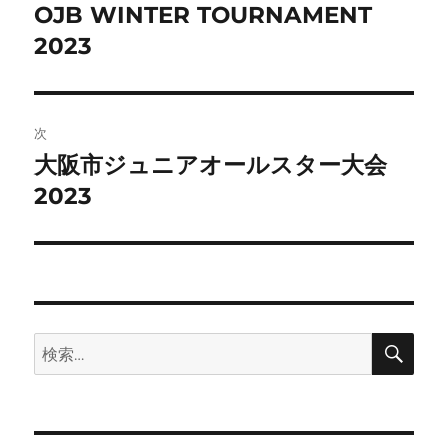
稿
OJB WINTER TOURNAMENT
前
の
2023
ナ
投
ビ
稿:
ゲ
次
大阪市ジュニアオールスター大会
次
ー
の
2023
シ
投
稿:
ョ
ン
検
検
索
索: